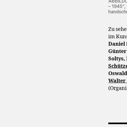
ABBILDUN
– 1945“,
handschr
Zu sehe
im Kuns
Daniel 
Günter
Soltys,
Schütz
Oswald
Walter
(Organi
___