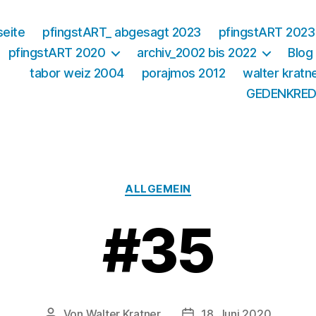
seite
pfingstART_ abgesagt 2023
pfingstART 2023
pfingstART 2020
archiv_2002 bis 2022
Blog
tabor weiz 2004
porajmos 2012
walter kratn
GEDENKRED
Kategorien
ALLGEMEIN
#35
Von
Walter Kratner
18. Juni 2020
Beitragsautor
Beitragsdatum