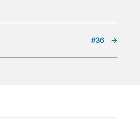
#36
→