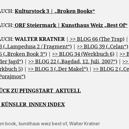
AUCH:
Kulturstock 3 | „Broken Books“
AUCH:
ORF Steiermark | Kunsthaus Weiz „Best Of“
AUCH:
WALTER KRATNER
|
>> BLOG 66 (The Trap)
 („Lampedusa 2 / Fragment“)
|
>> BLOG 39 („Celan“)
 („Broken Book 3“)
|
>> BLOG 34 (Werkbuch 6)
|
>> 
der Jagd“)
|
>> BLOG 22 („Bagdad, 12. Juli, 2007“)
|
>>
rkbuch 5)
|
>> BLOG 3 („Der Makel“)
|
>> BLOG 2 („Ce
 Porajmos“)
RÜCK ZU PFINGSTART_AKTUELL
M KÜNSLER_INNEN INDEX
en book
,
kunsthaus weiz best of
,
Walter Kratner
rter