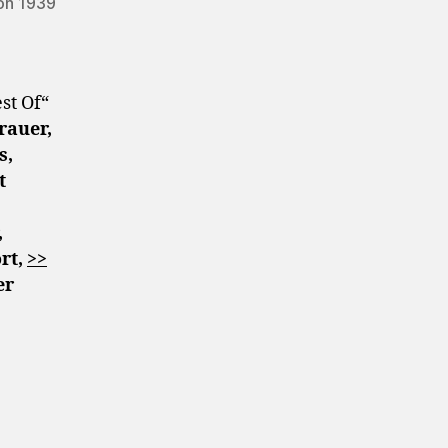
ion 1939
st Of“
Brauer,
s,
t
,
rt,
>>
er