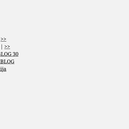
|
>>
|
>>
BLOG 30
 BLOG
ija