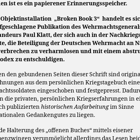
n ist es ein papierener Erinnerungsspeicher.
 Objektinstallation „Broken Book 3“ handelt es s
ufgeschlagene Publikation des Wehrmachtsgeneral
eurs Paul Klatt, der sich auch in der Nachkriegs
e, die Beteiligung der Deutschen Wehrmacht an N
verbrechen zu verharmlosen und mit einem abstr
odex zu entschuldigen.
n den gebundenen Seiten dieser Schrift sind origin
hnungen aus dem persönlichen Kriegstagebuch eine
htssoldaten eingeschoben und festgepresst. Dadur
die privaten, persönlichen Kriegserfahrungen in e
ich publizierten
historischen Aufarbeitung
im Sinne
ationalen Gedankengutes zu liegen.
ide Halterung des „offenen Buches“ mittels eisener
enzwingen verunmöglicht allerdings das Lesen bei