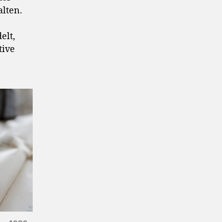
alten.
elt,
tive