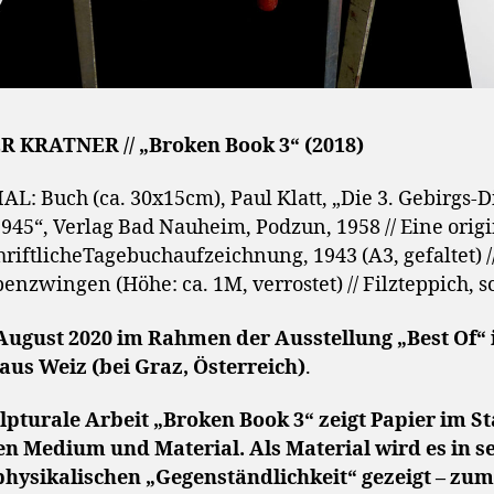
 KRATNER // „Broken Book 3“ (2018)
L: Buch (ca. 30x15cm), Paul Klatt, „Die 3. Gebirgs-D
1945“, Verlag Bad Nauheim, Podzun, 1958 // Eine orig
riftlicheTagebuchaufzeichnung, 1943 (A3, gefaltet) //
enzwingen (Höhe: ca. 1M, verrostet) // Filzteppich, 
 August 2020 im Rahmen der Ausstellung „Best Of“
us Weiz (bei Graz, Österreich)
.
lpturale Arbeit „Broken Book 3“ zeigt Papier im St
n Medium und Material. Als Material wird es in s
hysikalischen „Gegenständlichkeit“ gezeigt – zu