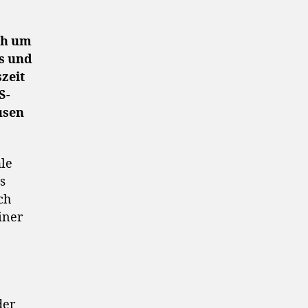
ich um
s und
zeit
S-
usen
ale
s
ch
iner
der