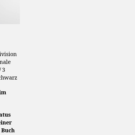
ivision
inale
 3
schwarz
 im
atus
einer
m Buch