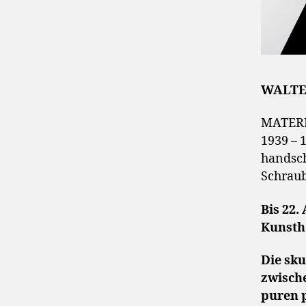
WALTER
MATERIA
1939 – 
handsch
Schraub
Bis 22.
Kunstha
Die sku
zwische
puren p