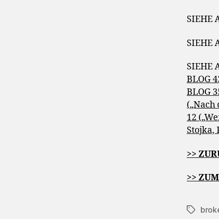
SIEHE 
SIEHE 
SIEHE 
BLOG 43
BLOG 35
(„Nach 
12 („We
Stojka,
>> ZU
>> ZU
brok
Schlagwö