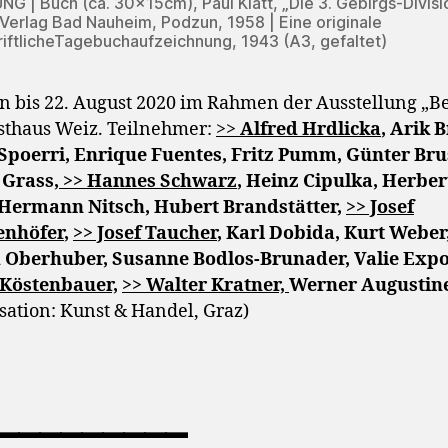
G | Buch (ca. 30x15cm), Paul Klatt, „Die 3. Gebirgs-Divis
 Verlag Bad Nauheim, Podzun, 1958 | Eine originale
iftlicheTagebuchaufzeichnung, 1943 (A3, gefaltet)
n bis 22. August 2020 im Rahmen der Ausstellung „Be
thaus Weiz. Teilnehmer:
>>
Alfred Hrdlicka
, Arik 
Spoerri, Enrique Fuentes, Fritz Pumm, Günter Bru
 Grass,
>> Hannes Schwarz
, Heinz Cipulka, Herber
 Hermann Nitsch, Hubert Brandstätter,
>> Josef
enhöfer
,
>> Josef Taucher
, Karl Dobida, Kurt Weber
 Oberhuber, Susanne Bodlos-Brunader, Valie Expo
 Köstenbauer,
>> Walter Kratner,
Werner Augustin
sation: Kunst & Handel, Graz)
_________