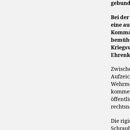
gebunde
Bei der
eine a
Kommand
bemüht
Kriegs
Ehrenk
Zwische
Aufzeic
Wehrmac
kommen 
öffentl
rechtsn
Die rig
Schraub