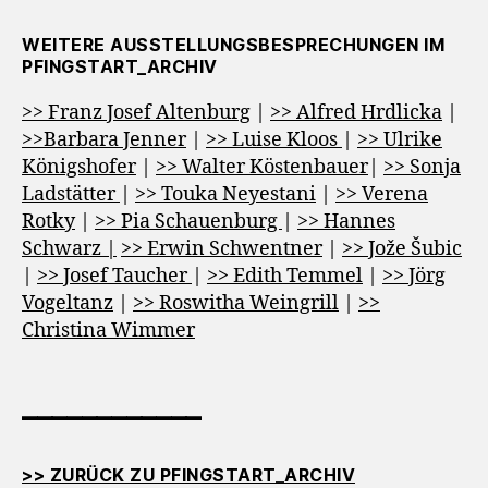
WEITERE AUSSTELLUNGSBESPRECHUNGEN IM
PFINGSTART_ARCHIV
>> Franz Josef Altenburg
|
>> Alfred Hrdlicka
|
>>Barbara Jenner
|
>> Luise Kloos
|
>> Ulrike
Königshofer
|
>> Walter Köstenbauer
|
>> Sonja
Ladstätter
|
>> Touka Neyestani
|
>> Verena
Rotky
|
>> Pia Schauenburg
|
>> Hannes
Schwarz |
>> Erwin Schwentner
|
>> Jože Šubic
|
>> Josef Taucher
|
>> Edith Temmel
|
>> Jörg
Vogeltanz
|
>> Roswitha Weingrill
|
>>
Christina Wimmer
____________
>> ZURÜCK ZU PFINGSTART_ARCHIV