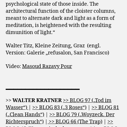
psychological state of those inside. The
architectural function of the cloister columns,
meant to alternate dark and light as a form of
meditation, is heightened with the resulting
dimunition of light.“
Walter Titz, Kleine Zeitung, Graz (engl.
Version: Galerie „refusalon, San Francisco)
Video:
Masoud Razavy Pour
___________________
>>
WALTER KRATNER
>> BLOG 97 („Tod im
Wasser“)
|
>> BLOG 83 („3 Roses“)
|
>> BLOG 81
(„Clean Hands“)
|
>> BLOG 79 („Woyzeck. Der
Richterspruch“)
|
>> BLOG 66 (The Trap)
|
>>