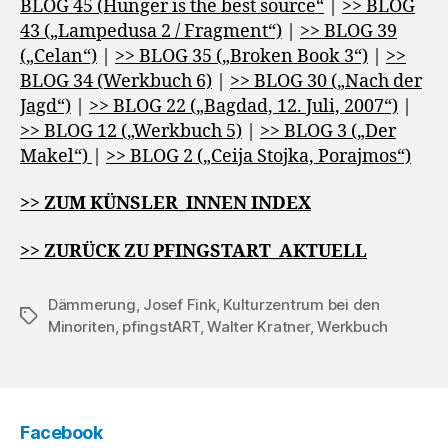
BLOG 45 (Hunger is the best source“
|
>> BLOG
43 („Lampedusa 2 / Fragment“)
|
>> BLOG 39
(„Celan“)
|
>> BLOG 35 („Broken Book 3“)
|
>>
BLOG 34 (Werkbuch 6)
|
>> BLOG 30 („Nach der
Jagd“)
|
>> BLOG 22 („Bagdad, 12. Juli, 2007“)
|
>> BLOG 12 („Werkbuch 5)
|
>> BLOG 3 („Der
Makel“)
|
>> BLOG 2 („Ceija Stojka, Porajmos“)
>> ZUM KÜNSLER_INNEN INDEX
>> ZURÜCK ZU PFINGSTART_AKTUELL
Dämmerung
,
Josef Fink
,
Kulturzentrum bei den
Schlagwörter
Minoriten
,
pfingstART
,
Walter Kratner
,
Werkbuch
Facebook